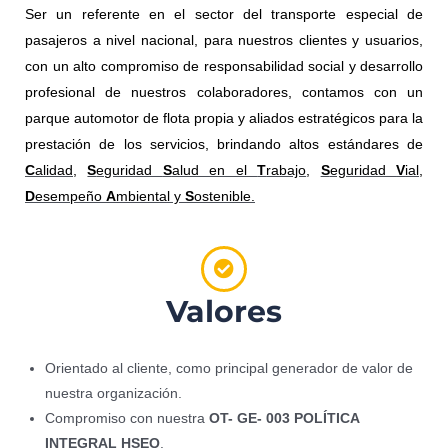
Ser un referente en el sector del transporte especial de
pasajeros a nivel nacional, para nuestros clientes y usuarios,
con un alto compromiso de responsabilidad social y desarrollo
profesional de nuestros colaboradores, contamos con un
parque automotor de flota propia y aliados estratégicos para la
prestación de los servicios, brindando altos estándares de
C
alidad
,
S
eguridad
S
alud en el
T
rabajo
,
S
eguridad
V
ial
,
D
esempeño
A
mbiental y
S
ostenible
.
Valores
Orientado al cliente, como principal generador de valor de
nuestra organización.
Compromiso con nuestra
OT- GE- 003 POLÍTICA
INTEGRAL HSEQ
.